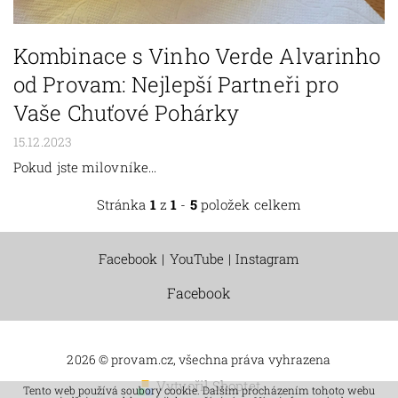
Kombinace s Vinho Verde Alvarinho
od Provam: Nejlepší Partneři pro
Vaše Chuťové Pohárky
15.12.2023
Pokud jste milovníke...
Stránka
1
z
1
-
5
položek celkem
Facebook
|
YouTube
|
Instagram
Facebook
2026 © provam.cz, všechna práva vyhrazena
Vytvořil Shoptet
Tento web používá soubory cookie. Dalším procházením tohoto webu