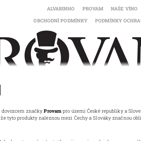
ALVARINHO
PROVAM
NAŠE VÍNO
OBCHODNÍ PODMÍNKY
PODMÍNKY OCHRA
I
ním dovozcem značky
Provam
pro území České republiky a Slove
že tyto produkty naleznou mezi Čechy a Slováky značnou obli