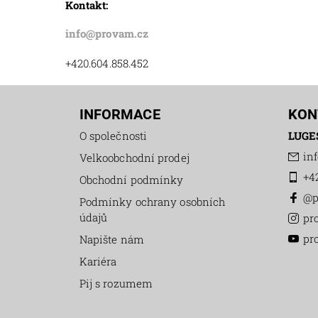
Kontakt:
info@provam.cz
+420.604.858.452
INFORMACE
KON
O společnosti
LUGES
inf
Velkoobchodní prodej
+4
Obchodní podmínky
@p
Podmínky ochrany osobních
údajů
pr
pr
Napište nám
Kariéra
Pij s rozumem