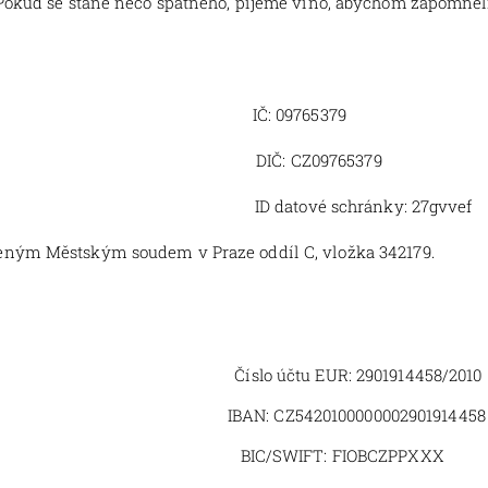
 Pokud se stane něco špatného, pijeme víno, abychom zapomněli.
6 IČ: 09765379
DIČ: CZ09765379
datové schránky: 27gvvef
deným Městským soudem v Praze oddíl C, vložka
342179.
íslo účtu EUR:
2901914458
/2010
01914454 IBAN:
CZ5420100000002901914458
/SWIFT:
FIOBCZPPXXX