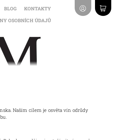
BLOG
KONTAKTY
NY OSOBNÍCH ÚDAJŮ
nska. Naším cílem je osvěta vín odrůdy
bu.