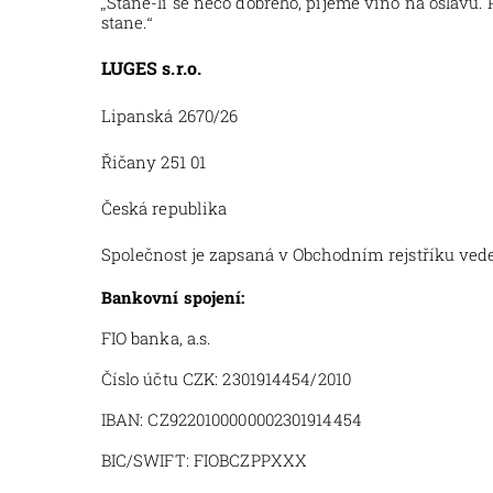
Stane-li se něco dobrého, pijeme víno na oslavu.
„
stane.
“
LUGES s.r.o.
Lipanská 2670/2
Řičany 251 01 
Česká republika ID 
Společnost je zapsaná v Obchodním rejstříku ve
Bankovní spojení:
FIO banka, a.s.
Číslo účtu CZK:
2301914454
/2010 Č
IBAN:
CZ92201000000023
BIC/SWIFT:
FIOBCZPPXXX
BIC