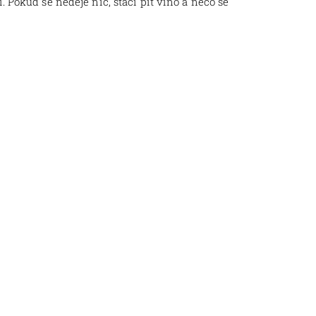
 Pokud se neděje nic, stačí pít víno a něco se