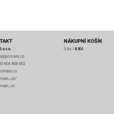
TAKT
NÁKUPNÍ KOŠÍK
 s.r.o.
0 ks
/
0 Kč
o
@
provam.cz
20 604 858 452
rovam.cz
ovam_cz/
ovam_cz