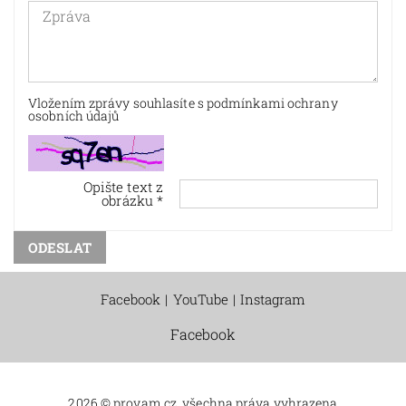
Vložením zprávy souhlasíte s
podmínkami ochrany
osobních údajů
Opište text z
obrázku
Facebook
|
YouTube
|
Instagram
Facebook
2026 © provam.cz, všechna práva vyhrazena